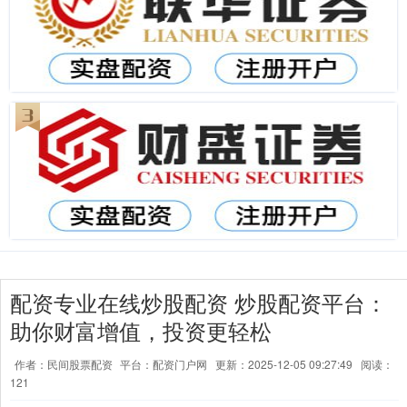
配资专业在线炒股配资 炒股配资平台：
助你财富增值，投资更轻松
作者：民间股票配资
平台：配资门户网
更新：2025-12-05 09:27:49
阅读：
121