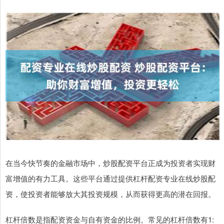
在当今快节奏的金融市场中，炒股配资平台正成为投资者实现财
富增值的有力工具。这些平台通过提供杠杆配资专业在线炒股配
资，使投资者能够放大其投资规模，从而获得更高的潜在回报。
杠杆倍数是指配资资金与自有资金的比例。常见的杠杆倍数有1: