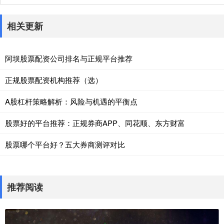
相关更新
阿坝股票配资公司排名与正规平台推荐
正规股票配资机构推荐（选）
A股杠杆策略解析：风险与机遇的平衡点
股票好的平台推荐：正规券商APP、同花顺、东方财富
股票哪个平台好？五大券商测评对比
推荐阅读