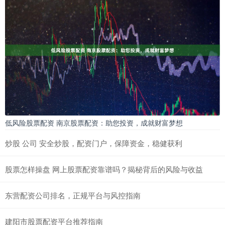
低风险股票配资 南京股票配资：助您投资，成就财富梦想
炒股 公司 安全炒股，配资门户，保障资金，稳健获利
股票怎样操盘 网上股票配资靠谱吗？揭秘背后的风险与收益
东营配资公司排名，正规平台与风控指南
建阳市股票配资平台推荐指南