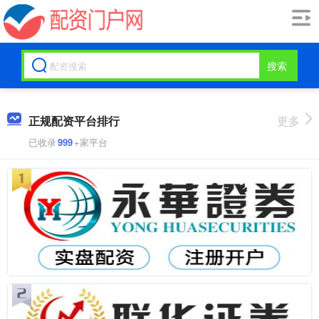
搜索
正规配资平台排行
更多
已收录
999
+家平台