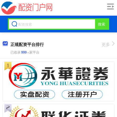
搜索
正规配资平台排行
更多
已收录
999
+家平台