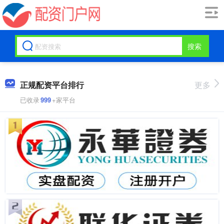
搜索
正规配资平台排行
更多
已收录
999
+家平台