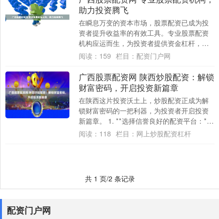
助力投资腾飞
在瞬息万变的资本市场，股票配资已成为投
资者提升收益率的有效工具。专业股票配资
机构应运而生，为投资者提供资金杠杆，助
力投资腾飞。 首先，融资可以提供更多的资
阅读：
159
栏目：
配资门户网
金供投....
广西股票配资网 陕西炒股配资：解锁
财富密码，开启投资新篇章
在陕西这片投资沃土上，炒股配资正成为解
锁财富密码的一把利器，为投资者开启投资
新篇章。 1. **选择信誉良好的配资平台：**
寻找受监管且具有良好信誉的配资平台至....
阅读：
118
栏目：
网上炒股配资杠杆
共 1 页/2 条记录
配资门户网