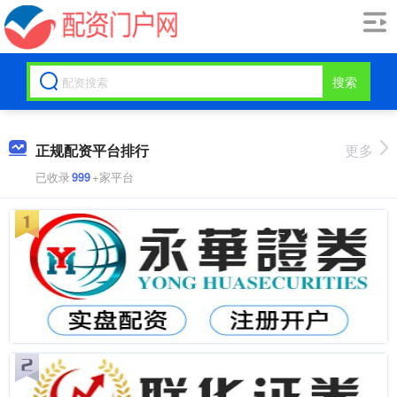
搜索
正规配资平台排行
更多
已收录
999
+家平台