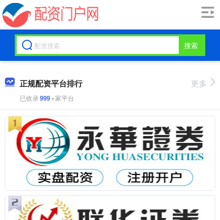
搜索
正规配资平台排行
更多
已收录
999
+家平台